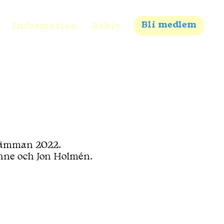
Bli medlem
Information
Arkiv
stämman 2022.
nne och Jon Holmén.